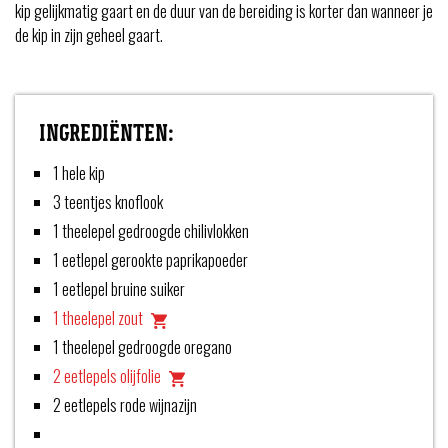
kip gelijkmatig gaart en de duur van de bereiding is korter dan wanneer je
de kip in zijn geheel gaart.
INGREDIËNTEN:
1 hele kip
3 teentjes knoflook
1 theelepel gedroogde chilivlokken
1 eetlepel gerookte paprikapoeder
1 eetlepel bruine suiker
1 theelepel zout
1 theelepel gedroogde oregano
2 eetlepels olijfolie
2 eetlepels rode wijnazijn