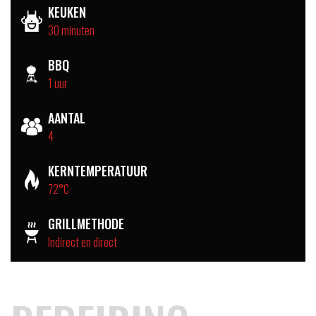
KEUKEN
30 minuten
BBQ
1 uur
AANTAL
4
KERNTEMPERATUUR
72°C
GRILLMETHODE
Indirect en direct