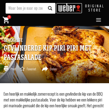
0
GEVOGELTE
GEVLINDERDE KIP PIRI PIRI MET
PASTASALADE
Print
Favoriet
Delen
Een heerlijk en makkelijk zomerrecept is een gevlinderde kip van de BBQ
met een makkelijke pastasalade. Voor de kip hebben we een lekkere piri
piri marinade gemaakt die de kip een heerlijke smaak geeft. Het gerecht