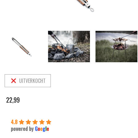
UITVERKOCHT
22,99
4.8
powered by
G
o
o
g
l
e