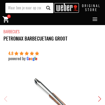
0
BARBECUE'S
PETROMAX BARBECUETANG GROOT
4.8
powered by
G
o
o
g
l
e