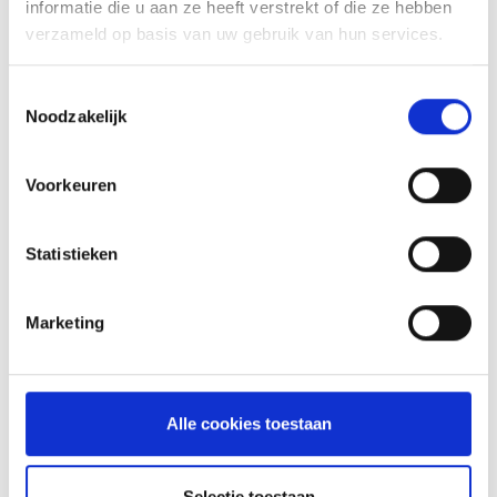
informatie die u aan ze heeft verstrekt of die ze hebben
verzameld op basis van uw gebruik van hun services.
INSPIRATIE
Toestemmingsselectie
Noodzakelijk
Voorkeuren
RECEPTEN EN TIPS
VAN ONZE GRILL MASTERS
Statistieken
MEER INFORMATIE
Marketing
Alle cookies toestaan
Selectie toestaan