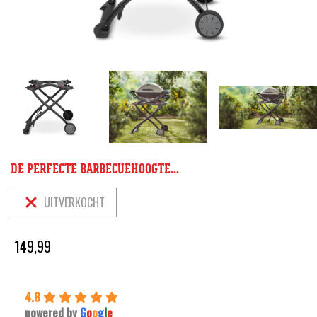
DE PERFECTE BARBECUEHOOGTE...
UITVERKOCHT
149,99
4.8
powered by
G
o
o
g
l
e