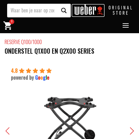
3
RESERVE Q100/1000
ONDERSTEL Q1X00 EN Q2X00 SERIES
4.8
powered by
G
o
o
g
l
e