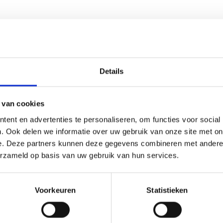
HOT DEAL
Details
 van cookies
ent en advertenties te personaliseren, om functies voor social
. Ook delen we informatie over uw gebruik van onze site met on
e. Deze partners kunnen deze gegevens combineren met andere i
erzameld op basis van uw gebruik van hun services.
IUM BARBECUEHANDSCHOENEN
AR L/XL
WEBER PIZZASNIJDER
DSCHOENEN
BARBECUETOOLS
Voorkeuren
Statistieken
Oorspronkelijk
Huidige
99
23,99
29,99