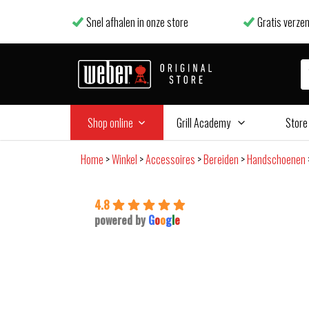
Snel afhalen in onze store
Gratis verzen
Shop online
Grill Academy
Store
Home
>
Winkel
>
Accessoires
>
Bereiden
>
Handschoenen
4.8
powered by
G
o
o
g
l
e