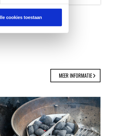
prijs
prijs
was:
is:
99,99.
59,99.
lle cookies toestaan
MEER INFORMATIE