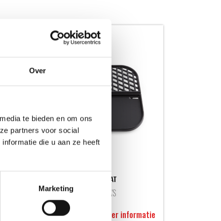
HOT DEAL
Over
 media te bieden en om ons
ze partners voor social
nformatie die u aan ze heeft
WEBER GRILL & BAKPLAAT
Marketing
BAKPLATEN & PLANCHA'S
e
Oorspronkelijke
Huidige
59,99
99,99
Meer informatie