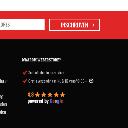
WAAROM WEBERSTORE?
Snel afhalen in onze store
turen
Gratis verzending in NL & BE vanaf €100,-
4.8
ing
powered by
G
o
o
g
l
e
eden
rden