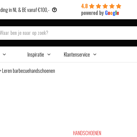
4.8
ding in NL & BE vanaf €100,-
powered by
G
o
o
g
l
e
Inspiratie
Klantenservice
>
Leren barbecuehandschoenen
HANDSCHOENEN