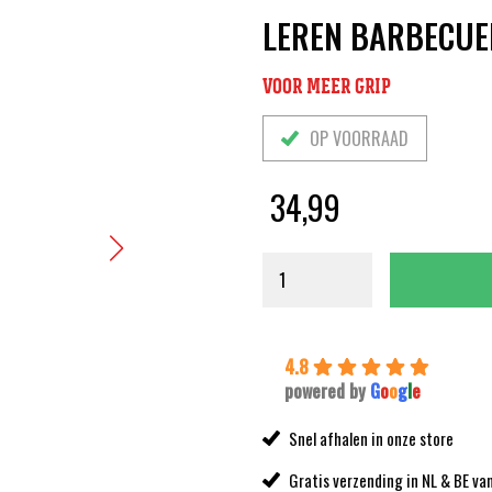
LEREN BARBECU
VOOR MEER GRIP
OP VOORRAAD
34,99
4.8
powered by
G
o
o
g
l
e
Snel afhalen in onze store
Gratis verzending in NL & BE va