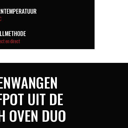
RNTEMPERATUUR
C
ILLMETHODE
ect en direct
ENWANGEN
POT UIT DE
H OVEN DUO