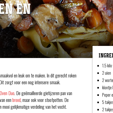
EN EN
INGRE
1.5 kil
2 uien
maakvol en leuk om te maken. In dit gerecht roken
2 wort
Dit zorgt voor een nog intensere smaak.
klontje
 Oven Duo
. De geëmailleerde gietijzeren pan van
Peper e
 van een
brood
, maar ook voor stoofpotten. De
5 takje
n mooi gelijkmatige verdeling van het vocht.
2 takje