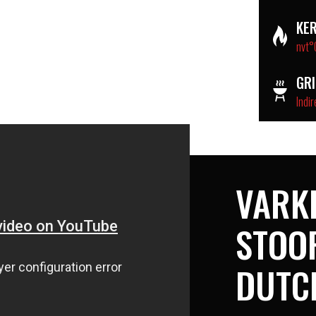
KE
nvt°
GR
Indir
VARK
STOOF
DUTC