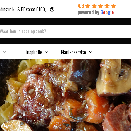
4.8
ding in NL & BE vanaf €100,-
powered by
G
o
o
g
l
e
Inspiratie
Klantenservice