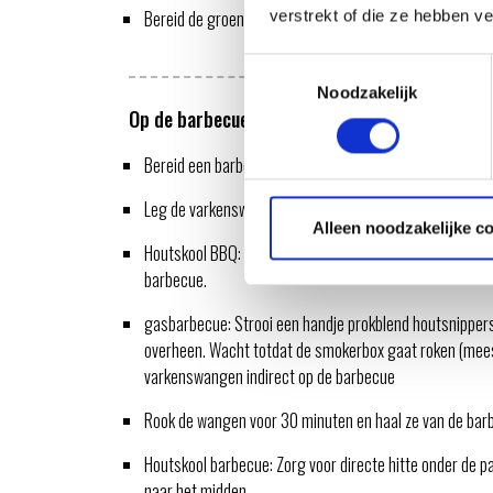
verstrekt of die ze hebben v
Bereid de groenten voor: Snijd de uien, snijd de wortels
Toestemmingsselectie
Noodzakelijk
Op de barbecue
Bereid een barbecue voor op 180/200 graden indirect
Leg de varkenswangen indirect op de barbecue en bestr
Alleen noodzakelijke c
Houtskool BBQ: Strooi de porkblend houtsnippers tussen 
barbecue.
gasbarbecue: Strooi een handje prokblend houtsnippers
overheen. Wacht totdat de smokerbox gaat roken (meest
varkenswangen indirect op de barbecue
Rook de wangen voor 30 minuten en haal ze van de bar
Houtskool barbecue: Zorg voor directe hitte onder de pa
naar het midden