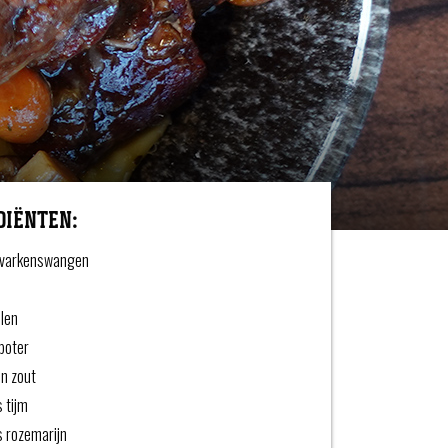
DIËNTEN:
o varkenswangen
elen
 boter
n zout
s tijm
s rozemarijn