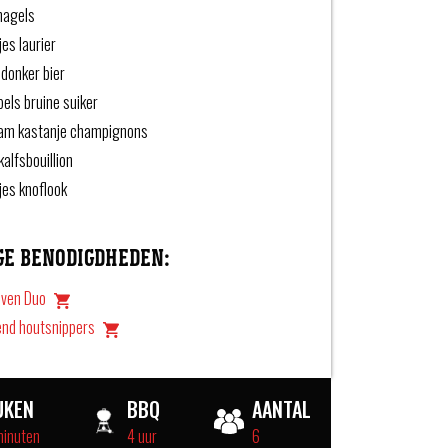
nagels
jes laurier
donker bier
pels bruine suiker
am kastanje champignons
alfsbouillion
jes knoflook
GE BENODIGDHEDEN:
oven Duo
end houtsnippers
UKEN
BBQ
AANTAL
minuten
4 uur
6