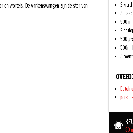
2 kruid
bier en wortels. De varkenswangen zijn de ster van
3 blaad
500 ml 
2 eetle
500 gr
500ml k
3 teent
OVERI
Dutch 
pork bl
KE
30 