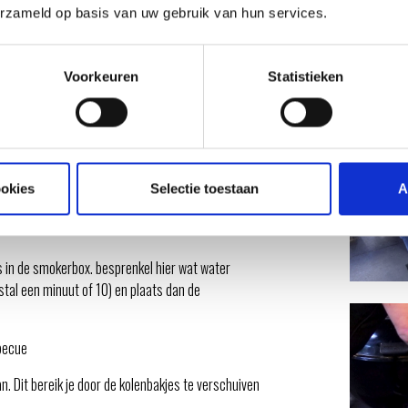
erzameld op basis van uw gebruik van hun services.
 en de knoflook
Voorkeuren
Statistieken
ooi met je favoriete kruidenrub
ookies
Selectie toestaan
A
de hete briketten en sluit direct de deksel van de
 in de smokerbox. besprenkel hier wat water
al een minuut of 10) en plaats dan de
becue
n. Dit bereik je door de kolenbakjes te verschuiven