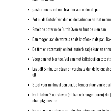
gasbarbecue: Zet een brander aan onder de pan
Zet nu de Dutch Oven duo op de barbecue en laat mini
Smelt de boter in de Dutch Oven en fruit de uien aan.
Dan mogen aan de wortels en de knoflook in de pan. Ba
De tijm en rozemarijn en het laurierblaadje kunnen er nu
Voeg dan het bier toe. Vul aan met kalfsbouillon totdat 
Laat dit 5 minuten staan en verplaats dan de kolenbakje
uit
Stoof voor minimaal een uur. De temperatuur van je ba
Na in totaal 2 uur stoven (dit kan ook langer duren) zij
champignons toe.
Na nog een uur stoven met de champignons haal je de d