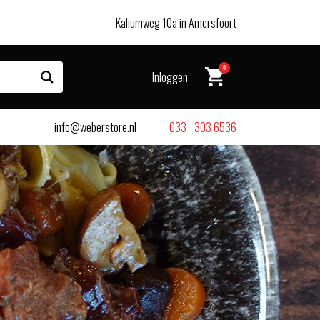
Kaliumweg 10a in Amersfoort
0
Inloggen
info@weberstore.nl
033 - 303 6536