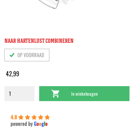
NAAR HARTENLUST COMBINEREN
OP VOORRAAD
42,99
In winkelwagen
4.8
powered by
G
o
o
g
l
e