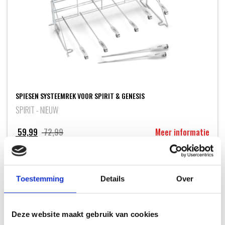
SPIESEN SYSTEEMREK VOOR SPIRIT & GENESIS
SPIRIT - NIEUW
Oorspronkelijke
Huidige
59,99
72,99
Meer informatie
prijs
prijs
was:
is:
72,99.
59,99.
Toestemming
Details
Over
INSPIRATIE
Deze website maakt gebruik van cookies