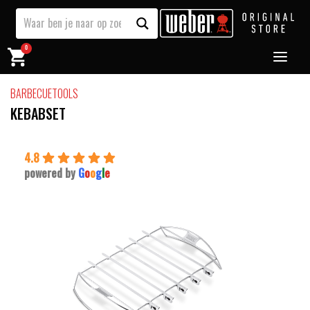
0
BARBECUETOOLS
KEBABSET
4.8
powered by
G
o
o
g
l
e