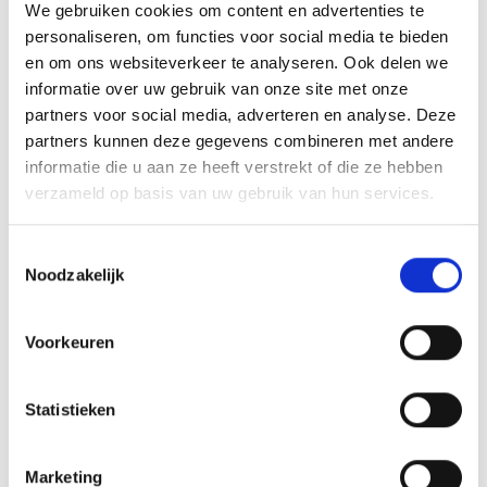
We gebruiken cookies om content en advertenties te
personaliseren, om functies voor social media te bieden
RECEPTEN EN TIPS
en om ons websiteverkeer te analyseren. Ook delen we
VAN ONZE GRILL MASTERS
informatie over uw gebruik van onze site met onze
partners voor social media, adverteren en analyse. Deze
MEER INFORMATIE
partners kunnen deze gegevens combineren met andere
informatie die u aan ze heeft verstrekt of die ze hebben
verzameld op basis van uw gebruik van hun services.
Toestemmingsselectie
Noodzakelijk
Voorkeuren
Statistieken
KIPPENVLEUGELS VAN HET SPIT
Marketing