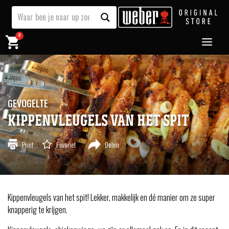
0
GEVOGELTE
KIPPENVLEUGELS VAN HET SPIT
Print
Favoriet
Delen
Kippenvleugels van het spit! Lekker, makkelijk en dé manier om ze super
knapperig te krijgen.