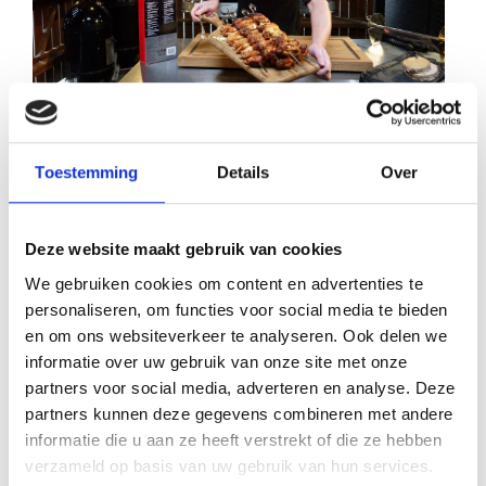
Toestemming
Details
Over
Extra spicy of juist wat minder spicy?
Wil je ze nog pittiger hebben (zoals Bram ze graag eet),
Deze website maakt gebruik van cookies
gebruik dan de Buffalo Soldier rub van Angus & Oink
We gebruiken cookies om content en advertenties te
Wil je ze juist wat minder pittig? vervang de sriracha dan
personaliseren, om functies voor social media te bieden
voor sweet chili saus
en om ons websiteverkeer te analyseren. Ook delen we
informatie over uw gebruik van onze site met onze
partners voor social media, adverteren en analyse. Deze
partners kunnen deze gegevens combineren met andere
informatie die u aan ze heeft verstrekt of die ze hebben
AANBEVOLEN ACCESSOIRES
verzameld op basis van uw gebruik van hun services.