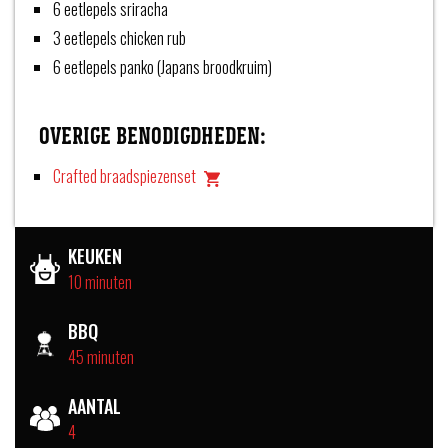
6 eetlepels sriracha
3 eetlepels chicken rub
6 eetlepels panko (Japans broodkruim)
OVERIGE BENODIGDHEDEN:
Crafted braadspiezenset
KEUKEN
10 minuten
BBQ
45 minuten
AANTAL
4