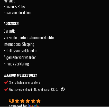
Fanshop
Sauzen & Rubs
Reserveonderdelen
ALGEMEEN
Garantie
Verzenden, retour sturen en klachten
International Shipping
Betalingsmogelijkheden
Algemene voorwaarden
Privacy Verklaring
WAAROM WEBERSTORE?
Snel afhalen in onze store
Gratis verzending in NL & BE vanaf €100,-
4.8
powered by
G
o
o
g
l
e