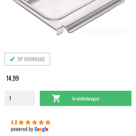
OP VOORRAAD
14,99
In winkelwagen
4.8
powered by
G
o
o
g
l
e