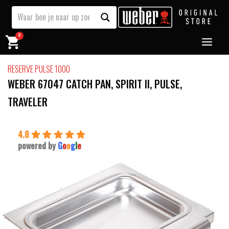
0
RESERVE PULSE 1000
WEBER 67047 CATCH PAN, SPIRIT II, PULSE,
TRAVELER
4.8
powered by
G
o
o
g
l
e