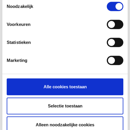
Toestemmingsselectie
Noodzakelijk
Voorkeuren
Statistieken
VITELLO TONNATO VAN DE
Marketing
SEARWOOD
RECEPT
Alle cookies toestaan
ASSORTIMENT
Selectie toestaan
BARBECUE'S
Alleen noodzakelijke cookies