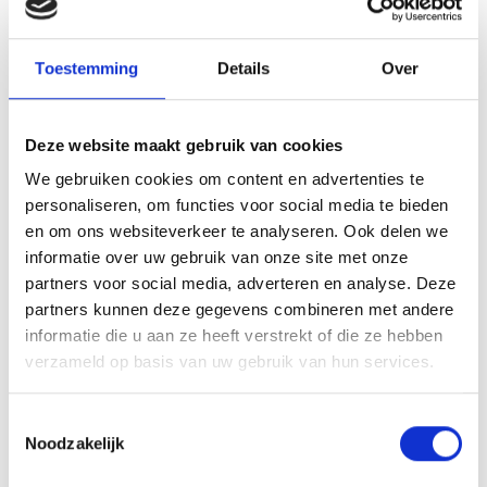
WEBER GASDRUKREGELAAR 60CM
GASBUSJES & ADAPTERS
Toestemming
Details
Over
49,99
Deze website maakt gebruik van cookies
We gebruiken cookies om content en advertenties te
personaliseren, om functies voor social media te bieden
en om ons websiteverkeer te analyseren. Ook delen we
INSPIRATIE
informatie over uw gebruik van onze site met onze
partners voor social media, adverteren en analyse. Deze
partners kunnen deze gegevens combineren met andere
informatie die u aan ze heeft verstrekt of die ze hebben
verzameld op basis van uw gebruik van hun services.
RECEPTEN EN TIPS
VAN ONZE GRILL MASTERS
Toestemmingsselectie
Noodzakelijk
MEER INFORMATIE