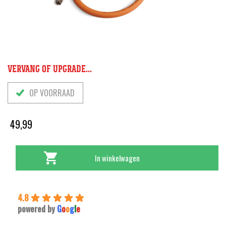
VERVANG OF UPGRADE...
OP VOORRAAD
49,99
In winkelwagen
4.8
powered by
G
o
o
g
l
e