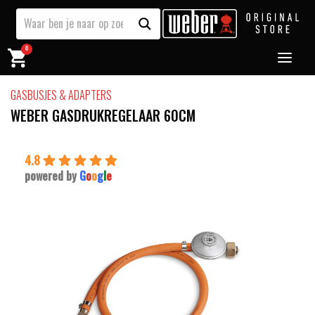
0
GASBUSJES & ADAPTERS
WEBER GASDRUKREGELAAR 60CM
4.8
powered by
G
o
o
g
l
e