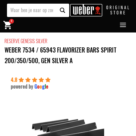
0
RESERVE GENESIS SILVER
WEBER 7534 / 65943 FLAVORIZER BARS SPIRIT
200/350/500, GEN SILVER A
4.8
powered by
G
o
o
g
l
e