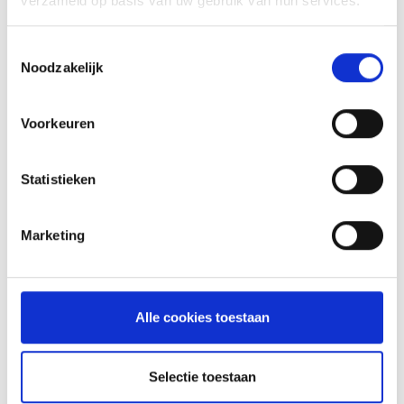
verzameld op basis van uw gebruik van hun services.
RECEPT
Toestemmingsselectie
Noodzakelijk
Voorkeuren
Statistieken
Marketing
VITELLO TONNATO VAN DE
SEARWOOD
Alle cookies toestaan
RECEPT
Selectie toestaan