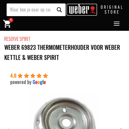
0
RESERVE SPIRIT
WEBER 69823 THERMOMETERHOUDER VOOR WEBER
KETTLE & WEBER SPIRIT
4.8
powered by
G
o
o
g
l
e