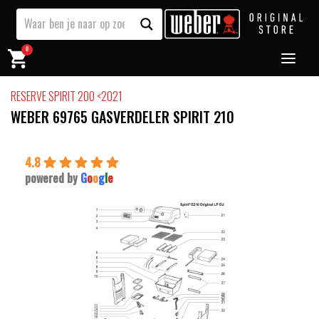
0
RESERVE SPIRIT 200 <2021
WEBER 69765 GASVERDELER SPIRIT 210
4.8
powered by
G
o
o
g
l
e