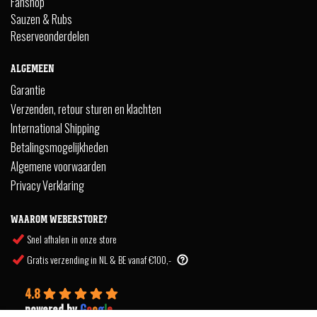
Fanshop
Sauzen & Rubs
Reserveonderdelen
ALGEMEEN
Garantie
Verzenden, retour sturen en klachten
International Shipping
Betalingsmogelijkheden
Algemene voorwaarden
Privacy Verklaring
WAAROM WEBERSTORE?
Snel afhalen in onze store
Gratis verzending in NL & BE vanaf €100,-
4.8
powered by
G
o
o
g
l
e