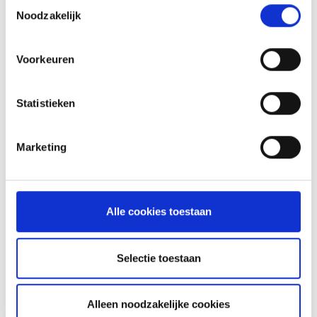
Toestemmingsselectie
RECEPTEN EN TIPS
Noodzakelijk
VAN ONZE GRILL MASTERS
Voorkeuren
MEER INFORMATIE
Statistieken
Marketing
Alle cookies toestaan
Selectie toestaan
SPARE PARTS VOOR JE WEBER
GENESIS
Alleen noodzakelijke cookies