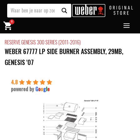
0
RESERVE GENESIS 300 SERIES (2011-2016)
WEBER 67777 LP SIDE BURNER ASSEMBLY, 29MB,
GENESIS '07
4.8
powered by
G
o
o
g
l
e