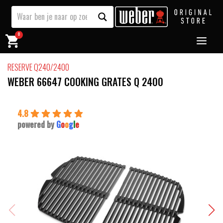
0
RESERVE Q240/2400
WEBER 66647 COOKING GRATES Q 2400
4.8
powered by
G
o
o
g
l
e