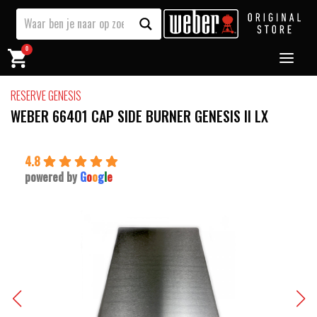
0
RESERVE GENESIS
WEBER 66401 CAP SIDE BURNER GENESIS II LX
4.8
powered by
G
o
o
g
l
e