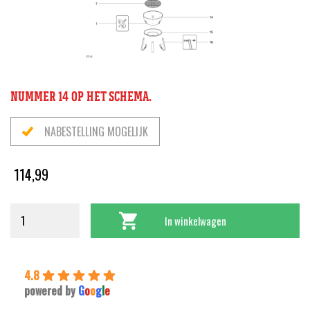
NUMMER 14 OP HET SCHEMA.
NABESTELLING MOGELIJK
114,99
In winkelwagen
4.8
powered by
G
o
o
g
l
e