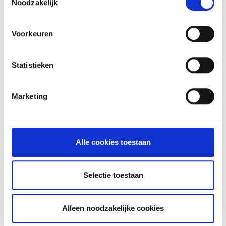
Noodzakelijk
MEER INFORMATIE
Voorkeuren
Statistieken
Marketing
Alle cookies toestaan
Selectie toestaan
SPARE PARTS VOOR JE WEBER
HOUTSKOOL BARBECUE
Alleen noodzakelijke cookies
HOW TO: ONDERHOUD