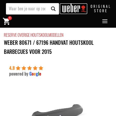
0
RESERVE OVERIGE HOUTSKOOLMODELLEN
WEBER 80671 / 67196 HANDVAT HOUTSKOOL
BARBECUES VOOR 2015
4.8
powered by
G
o
o
g
l
e