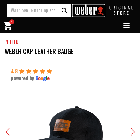
0
PETTEN
WEBER CAP LEATHER BADGE
4.8
powered by
G
o
o
g
l
e