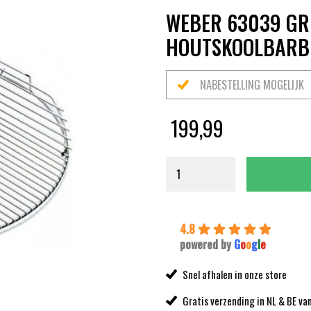
WEBER 63039 GR
HOUTSKOOLBARB
NABESTELLING MOGELIJK
199,99
4.8
powered by
G
o
o
g
l
e
Snel afhalen in onze store
Gratis verzending in NL & BE va