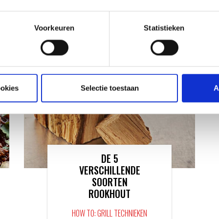
RECEPTEN EN TIPS
VAN ONZE GRILL MASTERS
Voorkeuren
Statistieken
ookies
Selectie toestaan
A
DE 5
VERSCHILLENDE
SOORTEN
ROOKHOUT
HOW TO: GRILL TECHNIEKEN