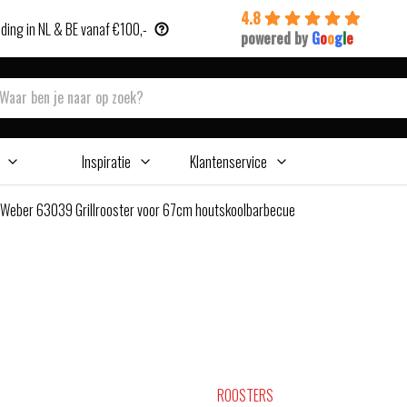
4.8
ding in NL & BE vanaf €100,-
powered by
G
o
o
g
l
e
Inspiratie
Klantenservice
Weber 63039 Grillrooster voor 67cm houtskoolbarbecue
ROOSTERS