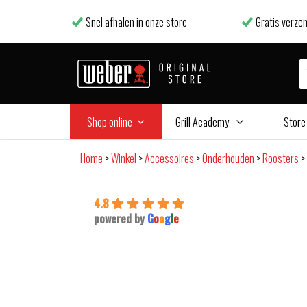
Snel afhalen in onze store
Gratis verzen
Shop online
Grill Academy
Store
Home
>
Winkel
>
Accessoires
>
Onderhouden
>
Roosters
>
4.8
powered by
G
o
o
g
l
e