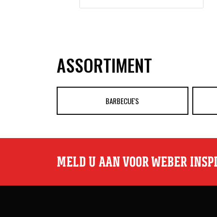
ASSORTIMENT
BARBECUE'S
MELD U AAN VOOR WEBER INSP