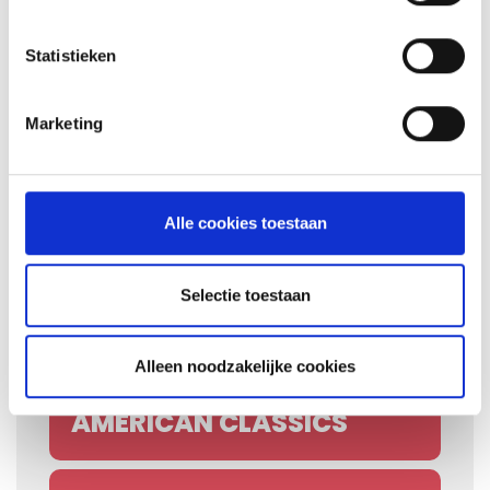
VRIJ
16
Statistieken
OKT
GRILL ACADEMY: BASIS 2
Marketing
VRIJ
23
Alle cookies toestaan
OKT
GRILL ACADEMY: WINTER
Selectie toestaan
ZAT
24
Alleen noodzakelijke cookies
OKT
GRILL ACADEMY:
AMERICAN CLASSICS