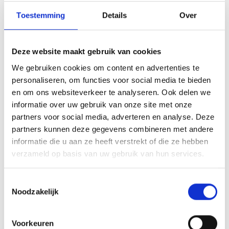
03
Toestemming
Details
Over
OKT
GRILL ACADEMY:
SMOKEHOUSE
Deze website maakt gebruik van cookies
We gebruiken cookies om content en advertenties te
ZAT
personaliseren, om functies voor social media te bieden
10
en om ons websiteverkeer te analyseren. Ook delen we
OKT
informatie over uw gebruik van onze site met onze
MR. FILLET CHICKEN
partners voor social media, adverteren en analyse. Deze
MASTERCLASS
partners kunnen deze gegevens combineren met andere
informatie die u aan ze heeft verstrekt of die ze hebben
verzameld op basis van uw gebruik van hun services.
ZON
11
Toestemmingsselectie
OKT
GRILL ACADEMY: ART OF
Noodzakelijk
CHARCOAL GRILLING
Voorkeuren