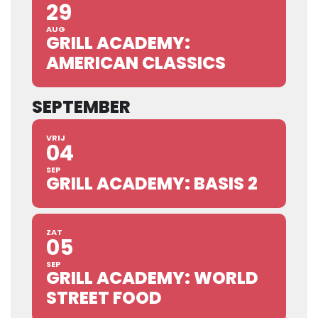
29
AUG
GRILL ACADEMY:
AMERICAN CLASSICS
SEPTEMBER
VRIJ
04
SEP
GRILL ACADEMY: BASIS 2
ZAT
05
SEP
GRILL ACADEMY: WORLD
STREET FOOD