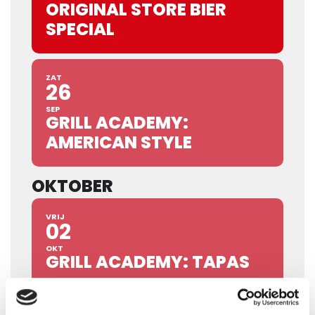
ORIGINAL STORE BIER
SPECIAL
ZAT
26
SEP
GRILL ACADEMY:
AMERICAN STYLE
OKTOBER
VRIJ
02
OKT
GRILL ACADEMY: TAPAS
ZAT