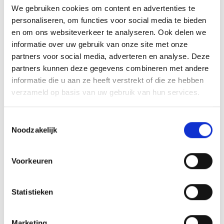
We gebruiken cookies om content en advertenties te
personaliseren, om functies voor social media te bieden
RECEPTEN EN TIPS
en om ons websiteverkeer te analyseren. Ook delen we
VAN ONZE GRILL MASTERS
informatie over uw gebruik van onze site met onze
partners voor social media, adverteren en analyse. Deze
partners kunnen deze gegevens combineren met andere
MEER INFORMATIE
informatie die u aan ze heeft verstrekt of die ze hebben
verzameld op basis van uw gebruik van hun services.
Toestemmingsselectie
Noodzakelijk
Voorkeuren
Statistieken
GEROOKTE ZALMCOCKTAIL IN
Marketing