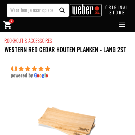
0
ROOKHOUT & ACCESSOIRES
WESTERN RED CEDAR HOUTEN PLANKEN - LANG 2ST
4.8
powered by
G
o
o
g
l
e