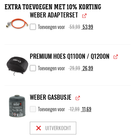
EXTRA TOEVOEGEN MET 10% KORTING
WEBER ADAPTERSET
Oorspronkelijke
Huidige
Toevoegen voor
59,99
53,99
prijs
prijs
was:
is:
59,99.
53,99.
PREMIUM HOES Q1100N / Q1200N
Oorspronkelijke
Huidige
Toevoegen voor
29,99
26,99
prijs
prijs
was:
is:
29,99.
26,99.
WEBER GASBUSJE
Oorspronkelijke
Huidige
Toevoegen voor
12,99
11,69
prijs
prijs
was:
is:
12,99.
11,69.
UITVERKOCHT