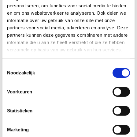
personaliseren, om functies voor social media te bieden
en om ons websiteverkeer te analyseren. Ook delen we
informatie over uw gebruik van onze site met onze
partners voor social media, adverteren en analyse. Deze
partners kunnen deze gegevens combineren met andere
informatie die u aan ze heeft verstrekt of die ze hebben
verzameld op basis van uw gebruik van hun services.
GRILL 'N GO LIGHT VOOR Q1100N / Q1200N / Q2100N / Q2200N
/Q2800N+
Toestemmingsselectie
Q SERIE - NIEUW
Noodzakelijk
59,99
Meer informatie
Voorkeuren
NIEUW
Statistieken
Marketing