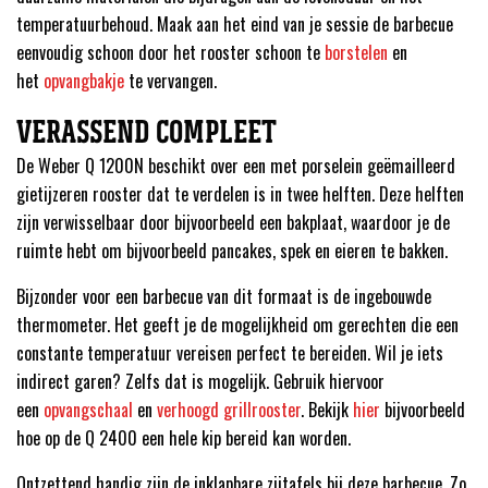
temperatuurbehoud. Maak aan het eind van je sessie de barbecue
eenvoudig schoon door het rooster schoon te
borstelen
en
het
opvangbakje
te vervangen.
VERASSEND COMPLEET
De Weber Q 1200N beschikt over een met porselein geëmailleerd
gietijzeren rooster dat te verdelen is in twee helften. Deze helften
zijn verwisselbaar door bijvoorbeeld een bakplaat, waardoor je de
ruimte hebt om bijvoorbeeld pancakes, spek en eieren te bakken.
Bijzonder voor een barbecue van dit formaat is de ingebouwde
thermometer. Het geeft je de mogelijkheid om gerechten die een
constante temperatuur vereisen perfect te bereiden. Wil je iets
indirect garen? Zelfs dat is mogelijk. Gebruik hiervoor
een
opvangschaal
en
verhoogd grillrooster
. Bekijk
hier
bijvoorbeeld
hoe op de Q 2400 een hele kip bereid kan worden.
Ontzettend handig zijn de inklapbare zijtafels bij deze barbecue. Zo