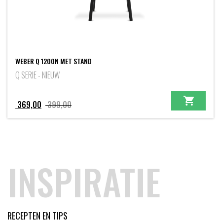
WEBER Q 1200N MET STAND
Q SERIE - NIEUW
Oorspronkelijke
Huidige
369,00
399,00
prijs
prijs
was:
is:
399,00.
369,00.
INSPIRATIE
RECEPTEN EN TIPS