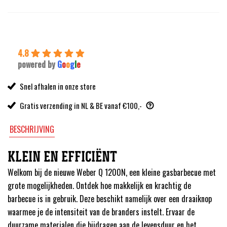
4.8
powered by
G
o
o
g
l
e
Snel afhalen in onze store
Gratis verzending in NL & BE vanaf €100,-
BESCHRIJVING
KLEIN EN EFFICIËNT
Welkom bij de nieuwe Weber Q 1200N, een kleine gasbarbecue met
grote mogelijkheden. Ontdek hoe makkelijk en krachtig de
barbecue is in gebruik. Deze beschikt namelijk over een draaiknop
waarmee je de intensiteit van de branders instelt. Ervaar de
duurzame materialen die bijdragen aan de levensduur en het