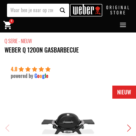
0
Q SERIE - NIEUW
WEBER Q 1200N GASBARBECUE
4.8
powered by
G
o
o
g
l
e
NIEUW