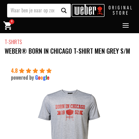
0
T-SHIRTS
WEBER® BORN IN CHICAGO T-SHIRT MEN GREY S/M
4.8
powered by
G
o
o
g
l
e