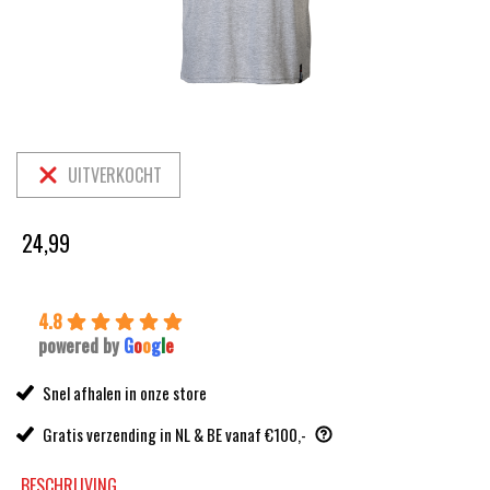
UITVERKOCHT
24,99
4.8
powered by
G
o
o
g
l
e
Snel afhalen in onze store
Gratis verzending in NL & BE vanaf €100,-
BESCHRIJVING