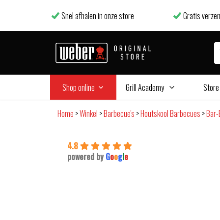
Snel afhalen in onze store
Gratis verzen
Shop online
Grill Academy
Store
Home
>
Winkel
>
Barbecue's
>
Houtskool Barbecues
>
Bar-
4.8
powered by
G
o
o
g
l
e