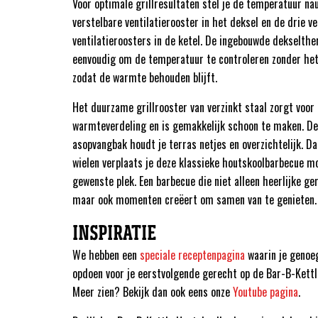
Voor optimale grillresultaten stel je de temperatuur n
verstelbare ventilatierooster in het deksel en de drie v
ventilatieroosters in de ketel. De ingebouwde dekselt
eenvoudig om de temperatuur te controleren zonder het
zodat de warmte behouden blijft.
Het duurzame grillrooster van verzinkt staal zorgt voor
warmteverdeling en is gemakkelijk schoon te maken. D
asopvangbak houdt je terras netjes en overzichtelijk. Da
wielen verplaats je deze klassieke houtskoolbarbecue mo
gewenste plek. Een barbecue die niet alleen heerlijke ge
maar ook momenten creëert om samen van te genieten.
INSPIRATIE
We hebben een
speciale receptenpagina
waarin je genoeg
opdoen voor je eerstvolgende gerecht op de Bar-B-Kett
Meer zien? Bekijk dan ook eens onze
Youtube pagina
.