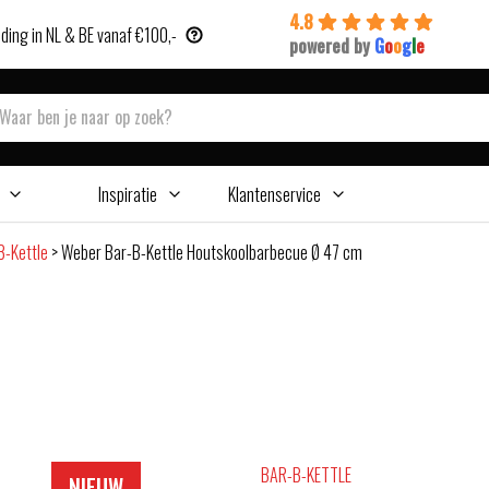
4.8
ding in NL & BE vanaf €100,-
powered by
G
o
o
g
l
e
Inspiratie
Klantenservice
B-Kettle
>
Weber Bar-B-Kettle Houtskoolbarbecue Ø 47 cm
BAR-B-KETTLE
NIEUW