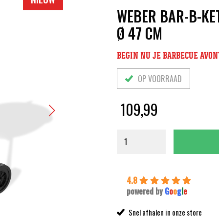
WEBER BAR-B-KE
Ø 47 CM
BEGIN NU JE BARBECUE AVONT
OP VOORRAAD
109,99
4.8
powered by
G
o
o
g
l
e
Snel afhalen in onze store