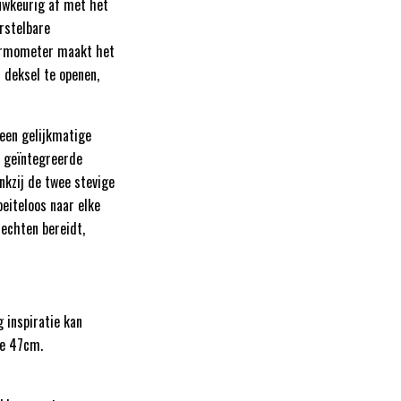
auwkeurig af met het
erstelbare
hermometer maakt het
 deksel te openen,
 een gelijkmatige
e geïntegreerde
nkzij de twee stevige
eiteloos naar elke
rechten bereidt,
 inspiratie kan
le 47cm.