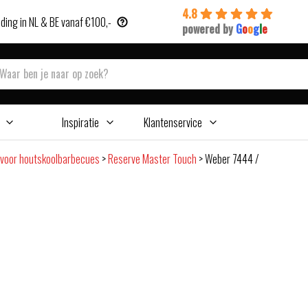
4.8
ding in NL & BE vanaf €100,-
powered by
G
o
o
g
l
e
Inspiratie
Klantenservice
voor houtskoolbarbecues
>
Reserve Master Touch
>
Weber 7444 /