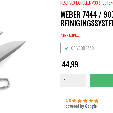
RESERVEONDERDELEN VOOR HOUTS
WEBER 7444 / 9
REINIGINGSSYST
AIRFLOW...
OP VOORRAAD
44,99
4.8
powered by
G
o
o
g
l
e