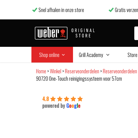
Snel afhalen in onze store
Gratis verzen
Shop online
Grill Academy
Store
Home
>
Winkel
>
Reserveonderdelen
>
Reserveonderdelen 
90720 One-Touch reinigingssysteem voor 57cm
4.8
powered by
G
o
o
g
l
e