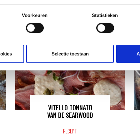
RECEPTEN EN TIPS
VAN ONZE GRILL MASTERS
Voorkeuren
Statistieken
ookies
Selectie toestaan
A
VITELLO TONNATO
VAN DE SEARWOOD
RECEPT