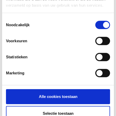
verzameld op basis van uw gebruik van hun services.
Toestemmingsselectie
KAISERSCHMARNN
Noodzakelijk
RECEPT
Voorkeuren
Statistieken
Marketing
Alle cookies toestaan
VITELLO TONNATO VAN DE
Selectie toestaan