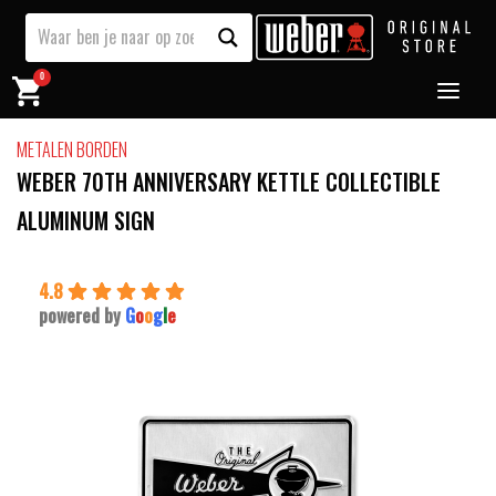
0
METALEN BORDEN
WEBER 70TH ANNIVERSARY KETTLE COLLECTIBLE
ALUMINUM SIGN
4.8
powered by
G
o
o
g
l
e