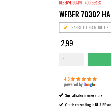
RESERVE SUMMIT 400 SERIES
WEBER 70302 HA
NABESTELLING MOGELIJK
2,99
4.8
powered by
G
o
o
g
l
e
Snel afhalen in onze store
Gratis verzending in NL & BE va