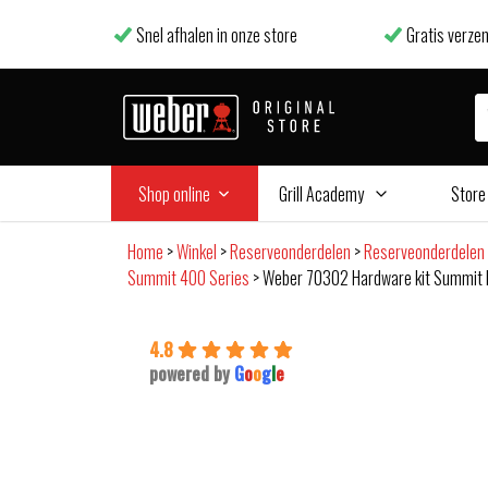
Snel afhalen in onze store
Gratis verzen
Shop online
Grill Academy
Store
Home
>
Winkel
>
Reserveonderdelen
>
Reserveonderdelen
Summit 400 Series
>
Weber 70302 Hardware kit Summit 
4.8
powered by
G
o
o
g
l
e