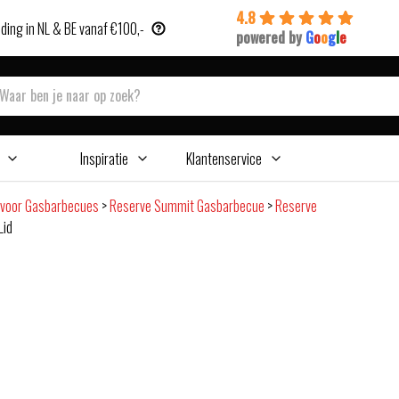
4.8
ding in NL & BE vanaf €100,-
powered by
G
o
o
g
l
e
Inspiratie
Klantenservice
 voor Gasbarbecues
>
Reserve Summit Gasbarbecue
>
Reserve
Lid