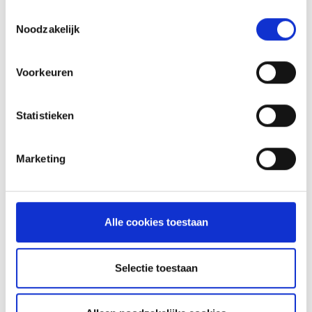
RECEPT
Toestemmingsselectie
Noodzakelijk
Voorkeuren
Statistieken
Marketing
Alle cookies toestaan
VITELLO TONNATO VAN DE
SEARWOOD
RECEPT
Selectie toestaan