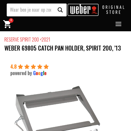
0
RESERVE SPIRIT 200 <2021
WEBER 69805 CATCH PAN HOLDER, SPIRIT 200, '13
4.8
powered by
G
o
o
g
l
e