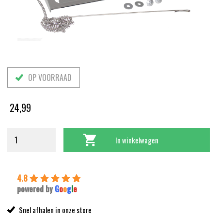
OP VOORRAAD
24,99
In winkelwagen
4.8
powered by
G
o
o
g
l
e
Snel afhalen in onze store