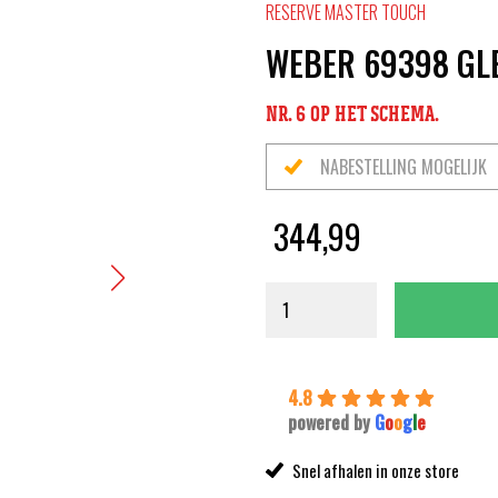
RESERVE MASTER TOUCH
WEBER 69398 GLE
NR. 6 OP HET SCHEMA.
NABESTELLING MOGELIJK
344,99
4.8
powered by
G
o
o
g
l
e
Snel afhalen in onze store