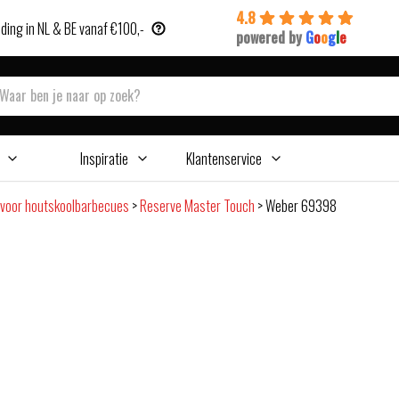
4.8
ding in NL & BE vanaf €100,-
powered by
G
o
o
g
l
e
Inspiratie
Klantenservice
voor houtskoolbarbecues
>
Reserve Master Touch
>
Weber 69398