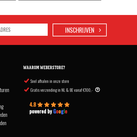
WAAROM WEBERSTORE?
Snel afhalen in onze store
turen
Gratis verzending in NL & BE vanaf €100,-
4.8
ing
powered by
G
o
o
g
l
e
eden
rden