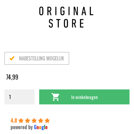
NABESTELLING MOGELIJK
74,99
In winkelwagen
4.8
powered by
G
o
o
g
l
e