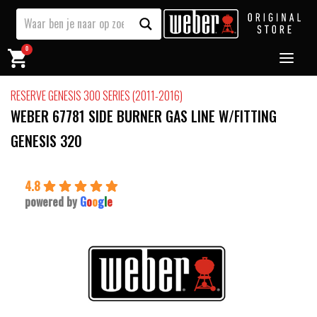
0
RESERVE GENESIS 300 SERIES (2011-2016)
WEBER 67781 SIDE BURNER GAS LINE W/FITTING
GENESIS 320
4.8
powered by
G
o
o
g
l
e