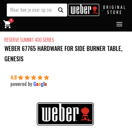
0
RESERVE SUMMIT 400 SERIES
WEBER 67765 HARDWARE FOR SIDE BURNER TABLE,
GENESIS
4.8
powered by
G
o
o
g
l
e