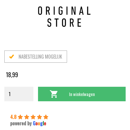
NABESTELLING MOGELIJK
18,99
In winkelwagen
4.8
powered by
G
o
o
g
l
e