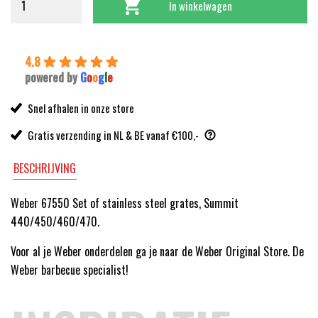
In winkelwagen
4.8
powered by
G
o
o
g
l
e
Snel afhalen in onze store
Gratis verzending in NL & BE vanaf €100,-
BESCHRIJVING
Weber 67550 Set of stainless steel grates, Summit
440/450/460/470.
Voor al je Weber onderdelen ga je naar de Weber Original Store. De
Weber barbecue specialist!