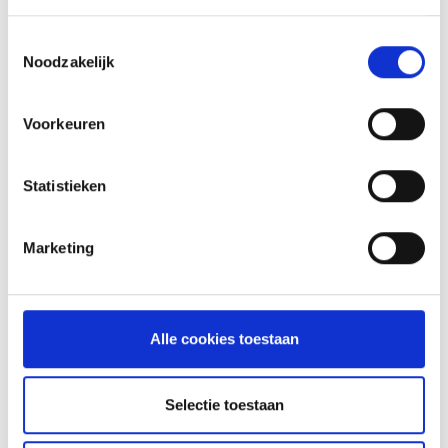
Toestemmingsselectie
Noodzakelijk
Voorkeuren
Statistieken
Marketing
GLÜHWEIN VAN DE MASTER
TOUCH UIT DE DUTCH OVEN
Alle cookies toestaan
RECEPT
Selectie toestaan
ASSORTIMENT