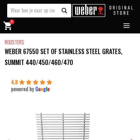
0
ROOSTERS
WEBER 67550 SET OF STAINLESS STEEL GRATES,
SUMMIT 440/450/460/470
4.8
powered by
G
o
o
g
l
e