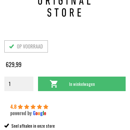
OP VOORRAAD
629,99
In winkelwagen
4.8
powered by
G
o
o
g
l
e
Snel afhalen in onze store