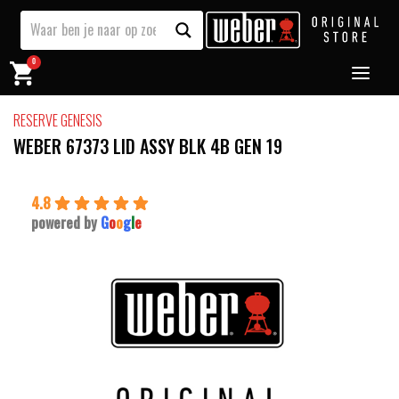
0
RESERVE GENESIS
WEBER 67373 LID ASSY BLK 4B GEN 19
4.8
powered by
G
o
o
g
l
e