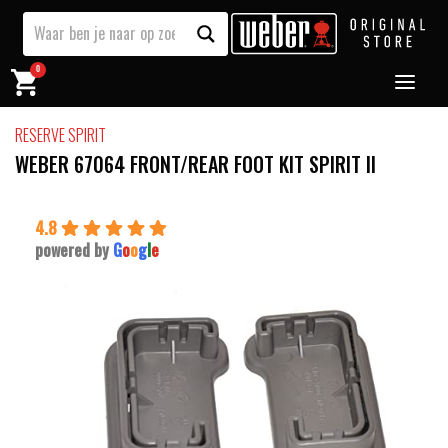
0
RESERVE SPIRIT
WEBER 67064 FRONT/REAR FOOT KIT SPIRIT II
4.8
powered by
G
o
o
g
l
e