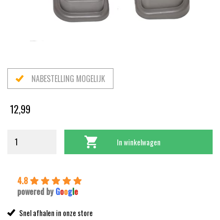
NABESTELLING MOGELIJK
12,99
In winkelwagen
4.8
powered by
G
o
o
g
l
e
Snel afhalen in onze store