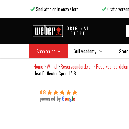
Snel afhalen in onze store
Gratis verzen
Shop online
Grill Academy
Store
Home
>
Winkel
>
Reserveonderdelen
>
Reserveonderdelen
Heat Deflector Spirit II ’18
4.8
powered by
G
o
o
g
l
e