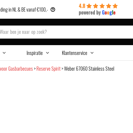
4.8
ding in NL & BE vanaf €100,-
powered by
G
o
o
g
l
e
Inspiratie
Klantenservice
 voor Gasbarbecues
>
Reserve Spirit
>
Weber 67060 Stainless Steel