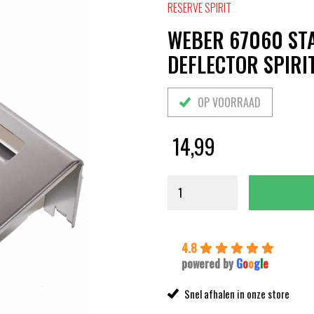
RESERVE SPIRIT
WEBER 67060 STA
DEFLECTOR SPIRIT 
OP VOORRAAD
14,99
4.8
powered by
G
o
o
g
l
e
Snel afhalen in onze store