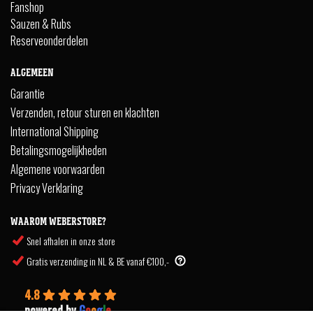
Fanshop
Sauzen & Rubs
Reserveonderdelen
ALGEMEEN
Garantie
Verzenden, retour sturen en klachten
International Shipping
Betalingsmogelijkheden
Algemene voorwaarden
Privacy Verklaring
WAAROM WEBERSTORE?
Snel afhalen in onze store
Gratis verzending in NL & BE vanaf €100,-
4.8
powered by
G
o
o
g
l
e