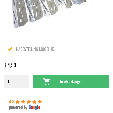
NABESTELLING MOGELIJK
84,99
In winkelwagen
4.8
powered by
G
o
o
g
l
e