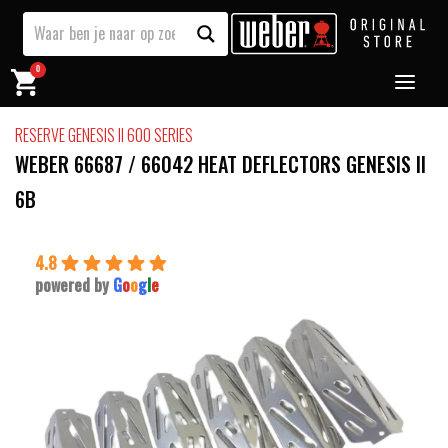
0
RESERVE GENESIS II 600 SERIES
WEBER 66687 / 66042 HEAT DEFLECTORS GENESIS II
6B
4.8
powered by
G
o
o
g
l
e