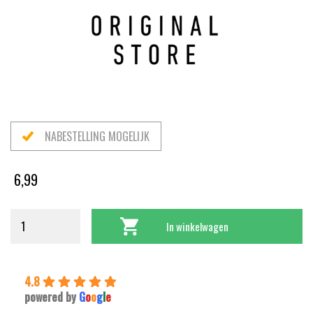
NABESTELLING MOGELIJK
6,99
In winkelwagen
4.8
powered by
G
o
o
g
l
e