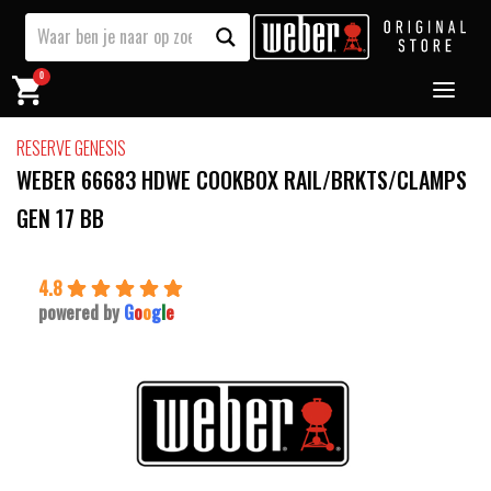
0
RESERVE GENESIS
WEBER 66683 HDWE COOKBOX RAIL/BRKTS/CLAMPS
GEN 17 BB
4.8
powered by
G
o
o
g
l
e