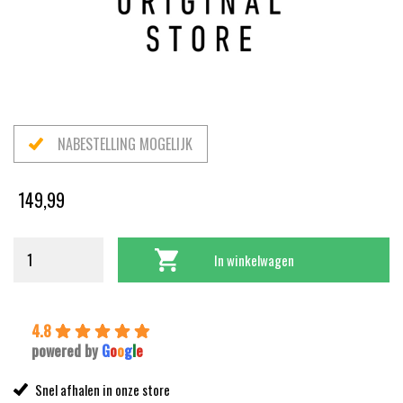
NABESTELLING MOGELIJK
149,99
In winkelwagen
4.8
powered by
G
o
o
g
l
e
Snel afhalen in onze store