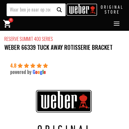
0
RESERVE SUMMIT 400 SERIES
WEBER 66339 TUCK AWAY ROTISSERIE BRACKET
4.8
powered by
G
o
o
g
l
e