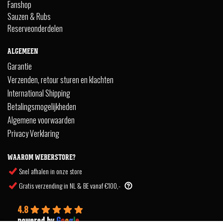
Fanshop
Sauzen & Rubs
Reserveonderdelen
ALGEMEEN
Garantie
Verzenden, retour sturen en klachten
International Shipping
Betalingsmogelijkheden
Algemene voorwaarden
Privacy Verklaring
WAAROM WEBERSTORE?
Snel afhalen in onze store
Gratis verzending in NL & BE vanaf €100,-
4.8
powered by
G
o
o
g
l
e