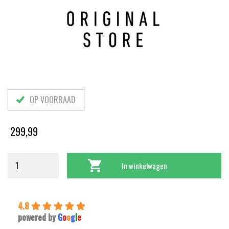
OP VOORRAAD
299,99
In winkelwagen
4.8
powered by
G
o
o
g
l
e