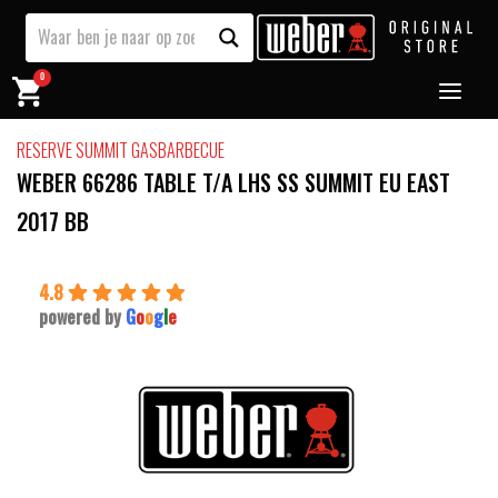
0
RESERVE SUMMIT GASBARBECUE
WEBER 66286 TABLE T/A LHS SS SUMMIT EU EAST
2017 BB
4.8
powered by
G
o
o
g
l
e