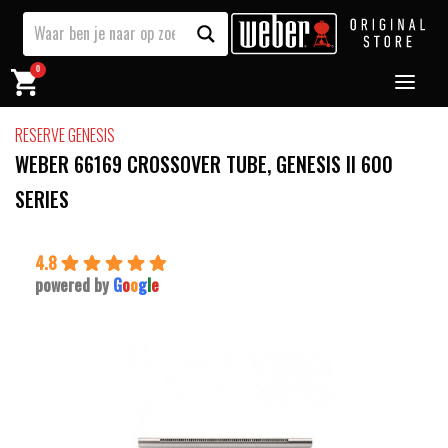
0
RESERVE GENESIS
WEBER 66169 CROSSOVER TUBE, GENESIS II 600
SERIES
4.8
powered by
G
o
o
g
l
e