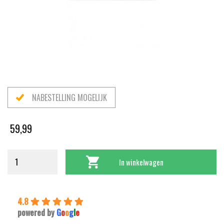
NABESTELLING MOGELIJK
59,99
In winkelwagen
4.8
powered by
G
o
o
g
l
e