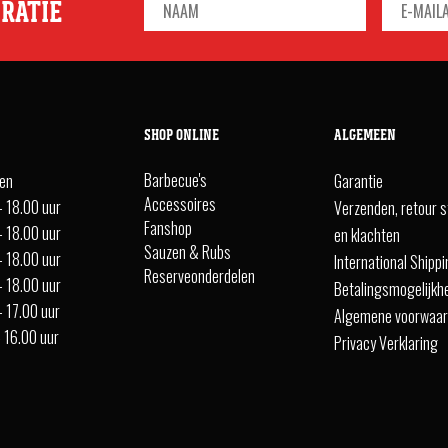
IRATIE
SHOP ONLINE
ALGEMEEN
Barbecue's
ten
Garantie
Accessoires
- 18.00 uur
Verzenden, retour s
Fanshop
- 18.00 uur
en klachten
Sauzen & Rubs
- 18.00 uur
International Shipp
Reserveonderdelen
- 18.00 uur
Betalingsmogelijkh
- 17.00 uur
Algemene voorwaa
- 16.00 uur
Privacy Verklaring