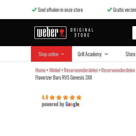
Snel afhalen in onze store
Gratis verzen
Shop online
Grill Academy
Store
Home
>
Winkel
>
Reserveonderdelen
>
Reserveonderdelen
Flavorizer Bars RVS Genesis 3XX
4.8
powered by
G
o
o
g
l
e