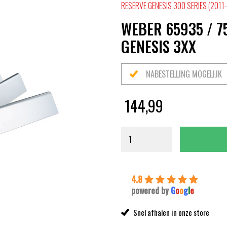
RESERVE GENESIS 300 SERIES (2011
WEBER 65935 / 7
GENESIS 3XX
NABESTELLING MOGELIJK
144,99
4.8
powered by
G
o
o
g
l
e
Snel afhalen in onze store