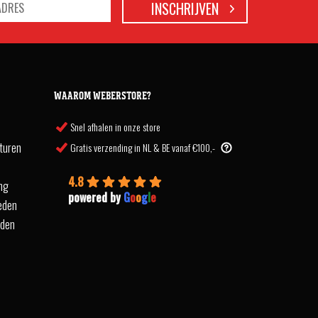
WAAROM WEBERSTORE?
Snel afhalen in onze store
turen
Gratis verzending in NL & BE vanaf €100,-
4.8
ing
powered by
G
o
o
g
l
e
eden
rden