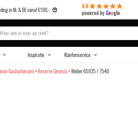
4.8
ding in NL & BE vanaf €100,-
powered by
G
o
o
g
l
e
Inspiratie
Klantenservice
 voor Gasbarbecues
>
Reserve Genesis
>
Weber 65935 / 7540