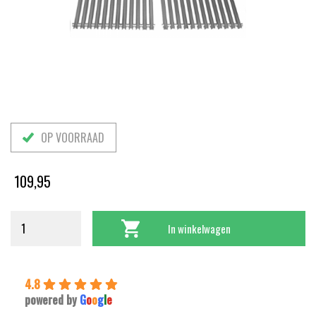
OP VOORRAAD
109,95
In winkelwagen
4.8
powered by
G
o
o
g
l
e