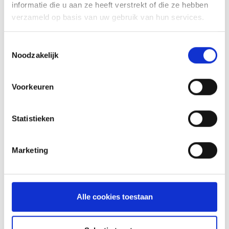
VITELLO TONNATO VAN DE
informatie die u aan ze heeft verstrekt of die ze hebben
SEARWOOD
verzameld op basis van uw gebruik van hun services.
RECEPT
Toestemmingsselectie
Noodzakelijk
Voorkeuren
Statistieken
Marketing
GLÜHWEIN VAN DE MASTER
Alle cookies toestaan
TOUCH UIT DE DUTCH OVEN
RECEPT