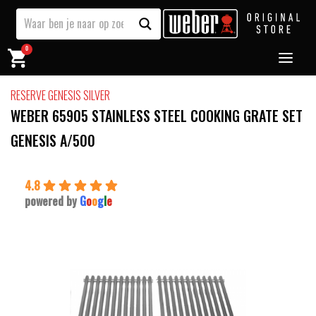
0
RESERVE GENESIS SILVER
WEBER 65905 STAINLESS STEEL COOKING GRATE SET
GENESIS A/500
4.8
powered by
G
o
o
g
l
e