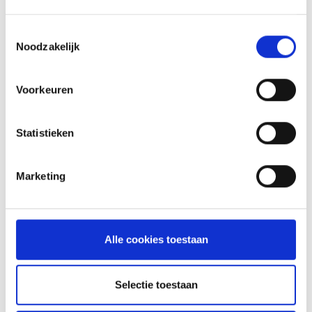
INSPIRATIE
Toestemmingsselectie
Noodzakelijk
RECEPTEN EN TIPS
VAN ONZE GRILL MASTERS
Voorkeuren
MEER INFORMATIE
Statistieken
Marketing
Alle cookies toestaan
Selectie toestaan