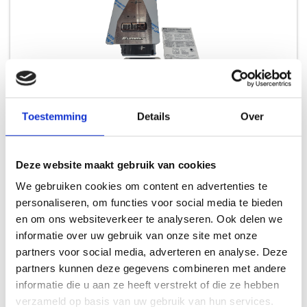
Toestemming
Details
Over
WEBER 65880 MONTAGESET PANEEL SUMMIT CHARCOAL
Deze website maakt gebruik van cookies
RESERVE SUMMIT KAMADO / CHARCOAL
We gebruiken cookies om content en advertenties te
personaliseren, om functies voor social media te bieden
409,99
en om ons websiteverkeer te analyseren. Ook delen we
informatie over uw gebruik van onze site met onze
partners voor social media, adverteren en analyse. Deze
partners kunnen deze gegevens combineren met andere
informatie die u aan ze heeft verstrekt of die ze hebben
verzameld op basis van uw gebruik van hun services.