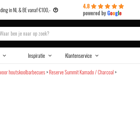
4.8
ding in NL & BE vanaf €100,-
powered by
G
o
o
g
l
e
Inspiratie
Klantenservice
voor houtskoolbarbecues
>
Reserve Summit Kamado / Charcoal
>