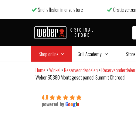
Snel afhalen in onze store
Gratis verzen
Shop online
Grill Academy
Store
Home
>
Winkel
>
Reserveonderdelen
>
Reserveonderdelen 
Weber 65880 Montageset paneel Summit Charcoal
4.8
powered by
G
o
o
g
l
e