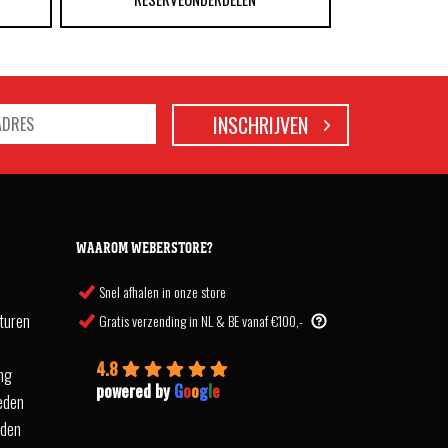
WAAROM WEBERSTORE?
Snel afhalen in onze store
turen
Gratis verzending in NL & BE vanaf €100,-
4.8
ing
powered by
G
o
o
g
l
e
eden
rden