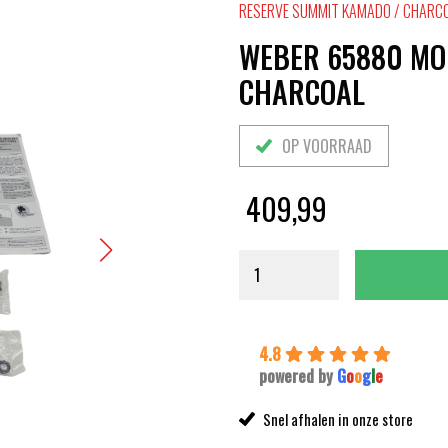
RESERVE SUMMIT KAMADO / CHARC
WEBER 65880 MO
CHARCOAL
OP VOORRAAD
409,99
4.8
powered by
G
o
o
g
l
e
Snel afhalen in onze store