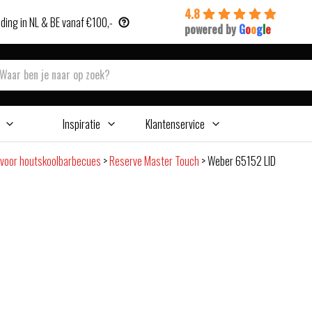
4.8
ding in NL & BE vanaf €100,-
powered by
G
o
o
g
l
e
Inspiratie
Klantenservice
voor houtskoolbarbecues
>
Reserve Master Touch
>
Weber 65152 LID