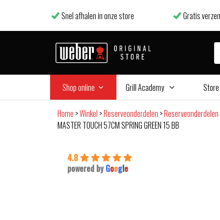
Snel afhalen in onze store
Gratis verzen
Shop online
Grill Academy
Store
Home
>
Winkel
>
Reserveonderdelen
>
Reserveonderdelen 
MASTER TOUCH 57CM SPRING GREEN 15 BB
4.8
powered by
G
o
o
g
l
e