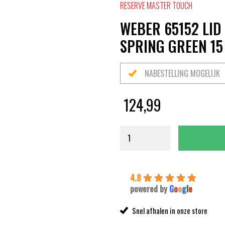
RESERVE MASTER TOUCH
WEBER 65152 LID
SPRING GREEN 15
NABESTELLING MOGELIJK
124,99
4.8
powered by
G
o
o
g
l
e
Snel afhalen in onze store