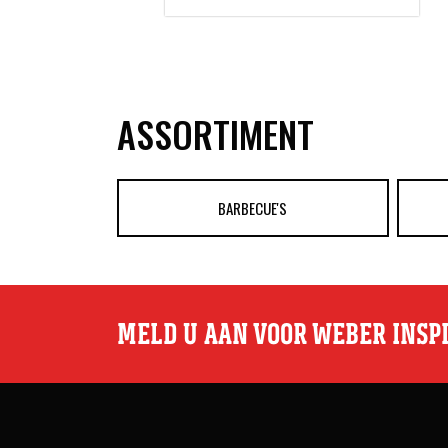
ASSORTIMENT
BARBECUE'S
MELD U AAN VOOR WEBER INSP