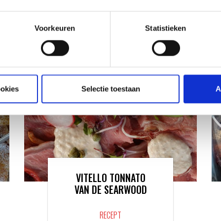
ATIE
RECEPTEN EN TIPS
VAN ONZE GRILL MASTERS
Voorkeuren
Statistieken
ookies
Selectie toestaan
A
VITELLO TONNATO
VAN DE SEARWOOD
RECEPT