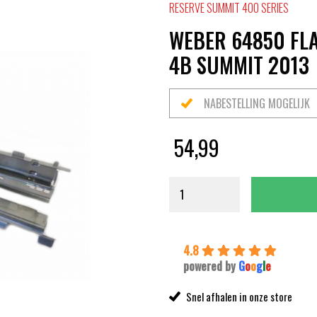
RESERVE SUMMIT 400 SERIES
WEBER 64850 FL
4B SUMMIT 2013
NABESTELLING MOGELIJK
54,99
4.8
powered by
G
o
o
g
l
e
Snel afhalen in onze store