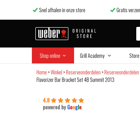
Snel afhalen in onze store
Gratis verzen
Shop online
Grill Academy
Store
Home
>
Winkel
>
Reserveonderdelen
>
Reserveonderdelen
Flavorizer Bar Bracket Set 4B Summit 2013
4.8
powered by
G
o
o
g
l
e