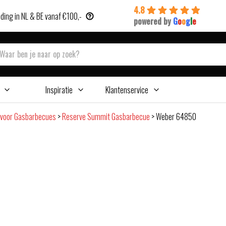
4.8
ding in NL & BE vanaf €100,-
powered by
G
o
o
g
l
e
Inspiratie
Klantenservice
 voor Gasbarbecues
>
Reserve Summit Gasbarbecue
>
Weber 64850