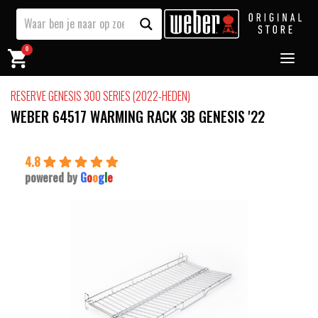
0
RESERVE GENESIS 300 SERIES (2022-HEDEN)
WEBER 64517 WARMING RACK 3B GENESIS '22
4.8
powered by
G
o
o
g
l
e