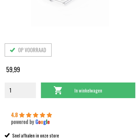
OP VOORRAAD
59,99
In winkelwagen
4.8
powered by
G
o
o
g
l
e
Snel afhalen in onze store