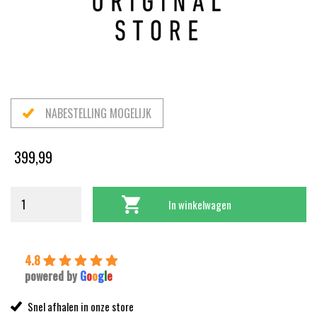
NABESTELLING MOGELIJK
399,99
In winkelwagen
4.8
powered by
G
o
o
g
l
e
Snel afhalen in onze store