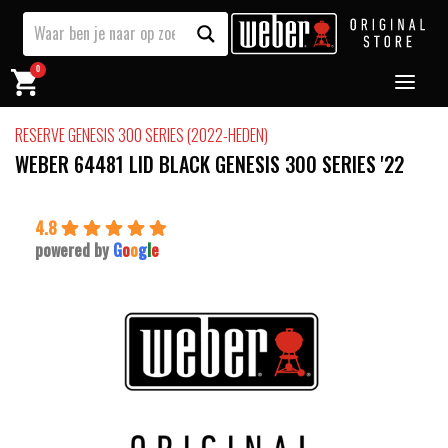
0
RESERVE GENESIS 300 SERIES (2022-HEDEN)
WEBER 64481 LID BLACK GENESIS 300 SERIES '22
4.8
powered by
G
o
o
g
l
e