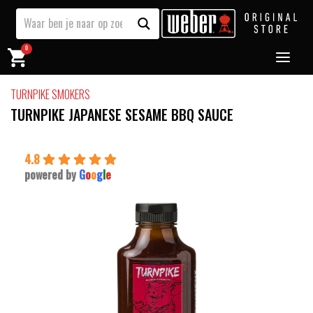
0
TURNPIKE SMOKERS
TURNPIKE JAPANESE SESAME BBQ SAUCE
4.8
powered by
G
o
o
g
l
e