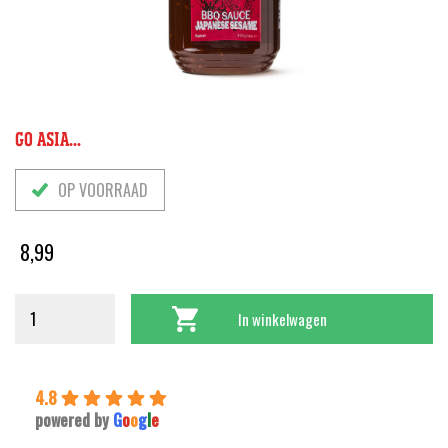
GO ASIA...
OP VOORRAAD
8,99
In winkelwagen
4.8
powered by
G
o
o
g
l
e