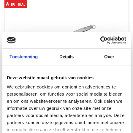
HOT DEAL
Toestemming
Details
Over
Deze website maakt gebruik van cookies
DELUXE SPATEL RVS
We gebruiken cookies om content en advertenties te
BARBECUETOOLS
personaliseren, om functies voor social media te bieden
en om ons websiteverkeer te analyseren. Ook delen we
Oorspronkelijke
Huidige
24,99
34,99
informatie over uw gebruik van onze site met onze
prijs
prijs
partners voor social media, adverteren en analyse. Deze
was:
is:
partners kunnen deze gegevens combineren met andere
34,99.
24,99.
informatie die u aan ze heeft verstrekt of die ze hebben