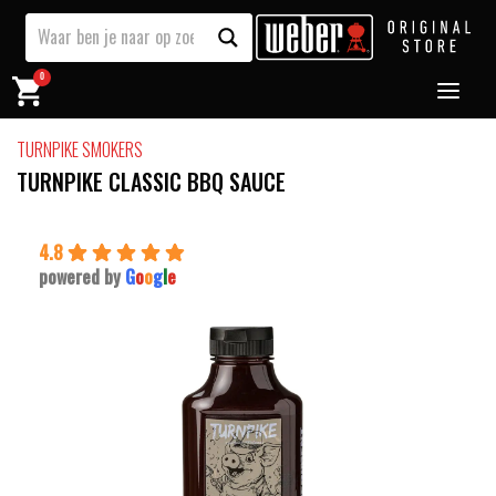
0
TURNPIKE SMOKERS
TURNPIKE CLASSIC BBQ SAUCE
4.8
powered by
G
o
o
g
l
e